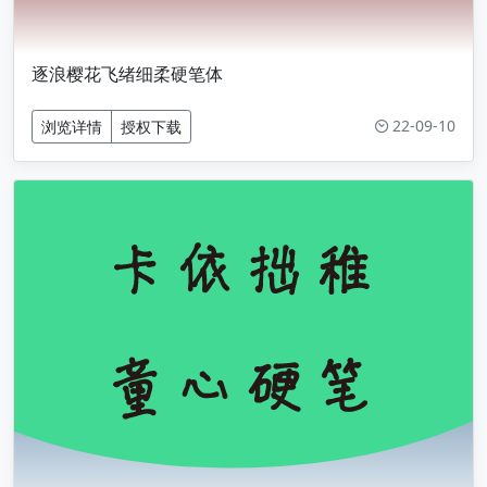
逐浪樱花飞绪细柔硬笔体
22-09-10
浏览详情
授权下载