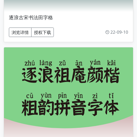
逐浪古宋书法田字格
22-09-10
浏览详情
授权下载