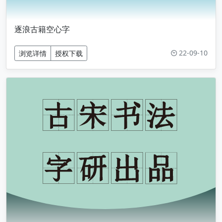
逐浪古籍空心字
22-09-10
浏览详情
授权下载