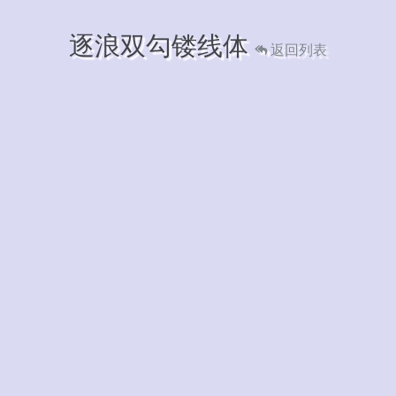
逐浪双勾镂线体
返回列表