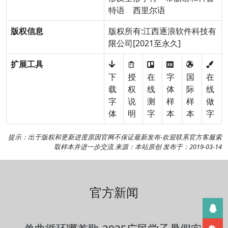
特语
西里尔语
版权信息
版权所有:江西逐浪软件科技有
限公司[2021至永久]
扩展工具
下
授
在
字
国
在
载
权
线
体
际
线
字
说
测
样
样
做
体
明
字
本
本
字
提示：出于版权和更新进度原因官网不保证最新发布-欢迎
联系官方客服
索
取样本并进一步交流 来源：本站原创 发布于：2019-03-14
官方新闻