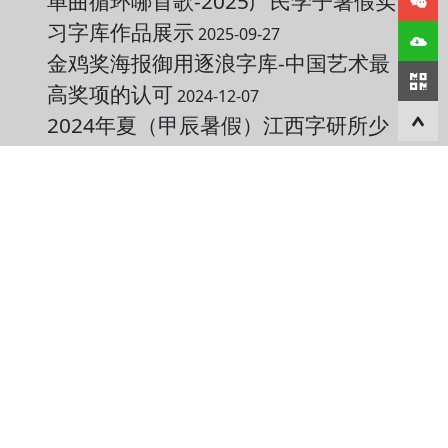
单曲循环哪首歌-2025广民学子暑假实
习字库作品展示
2025-09-27
金鸡奖海报御用逐浪字库-中国艺术最
高奖项的认可
2024-12-07
2024年夏（甲辰暑假）江西字研所少
儿书法掠影
2024-09-11
逐浪字库，主题更酷--逐浪高端主题全
面上架华为主题市场
2022-09-10
【轻松在线造字体】红莓鲜果胜繁
星、江山如画匠传神-逐浪点顿圆头工
程笔手写字发布与创作全过程
2022-05-
09
更多