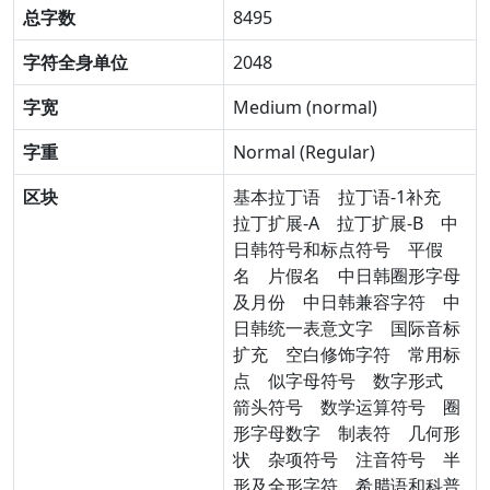
总字数
8495
字符全身单位
2048
字宽
Medium (normal)
字重
Normal (Regular)
区块
基本拉丁语
拉丁语-1补充
拉丁扩展-A
拉丁扩展-B
中
日韩符号和标点符号
平假
名
片假名
中日韩圈形字母
及月份
中日韩兼容字符
中
日韩统一表意文字
国际音标
扩充
空白修饰字符
常用标
点
似字母符号
数字形式
箭头符号
数学运算符号
圈
形字母数字
制表符
几何形
状
杂项符号
注音符号
半
形及全形字符
希腊语和科普