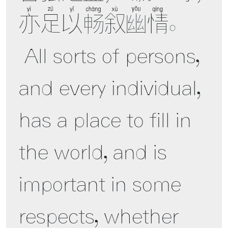
亦足以畅叙幽情。 

 All sorts of persons, 
and every individual, 
has a place to fill in 
the world, and is 
important in some 
respects, whether 