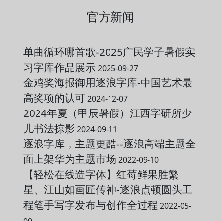
官方新闻
单曲循环哪首歌-2025广民学子暑假实
习字库作品展示
2025-09-27
金鸡奖海报御用逐浪字库-中国艺术最
高奖项的认可
2024-12-07
2024年夏（甲辰暑假）江西字研所少
儿书法掠影
2024-09-11
逐浪字库，主题更酷--逐浪高端主题全
面上架华为主题市场
2022-09-10
【轻松在线造字体】红莓鲜果胜繁
星、江山如画匠传神-逐浪点顿圆头工
程笔手写字发布与创作全过程
2022-05-
09