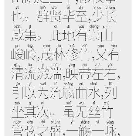
也。群贤毕至，少长
咸集。此地有崇山
峻岭，茂林修竹，又有
清流激湍，映带左右，
引以为流觞曲水，列
坐其次。虽无丝竹
管弦之盛，一觞一咏，