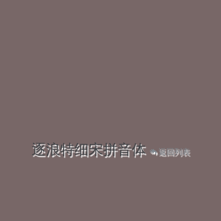
逐浪特细宋拼音体
返回列表