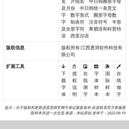
名
片假名
中日韩圈形字母
及月份
中日韩统一表意文
字
数字形式
圈形字母数
字
制表符
注音符号
半形
及全形字符
希腊语和科普特
语
西里尔语
版权信息
版权所有:江西逐浪软件科技有
限公司
扩展工具
下
授
在
字
国
在
载
权
线
体
际
线
字
说
测
样
样
做
体
明
字
本
本
字
提示：出于版权和更新进度原因官网不保证最新发布-欢迎
联系官方客服
索
取样本并进一步交流 来源：本站原创 发布于：2022-09-10