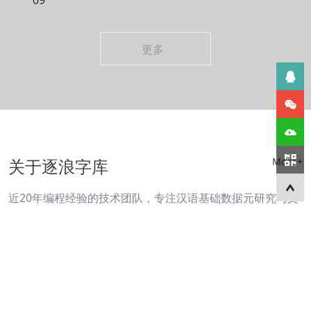
更多
关于逐浪字库
More+
近20年编程经验的技术团队，专注汉语基础数据元研究与文
明基石拓荒者，其总公司逐浪软件是国内领先的CMS与数据
源处理企业，目前已形成标准字、创意字、书法字、少数民
族字体、外文字体多个产品线，并形成纸质呈现、书藉出
版、数字屏显、数字嵌入多个研发矩阵……