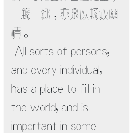
一觞一咏，亦足以畅叙幽
情。 

 All sorts of persons, 
and every individual, 
has a place to fill in 
the world, and is 
important in some 