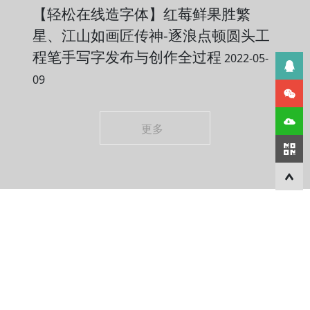
【轻松在线造字体】红莓鲜果胜繁
星、江山如画匠传神-逐浪点顿圆头工
程笔手写字发布与创作全过程
2022-05-
09
更多
关于逐浪字库
More+
近20年编程经验的技术团队，专注汉语基础数据元研究与文
明基石拓荒者，其总公司逐浪软件是国内领先的CMS与数据