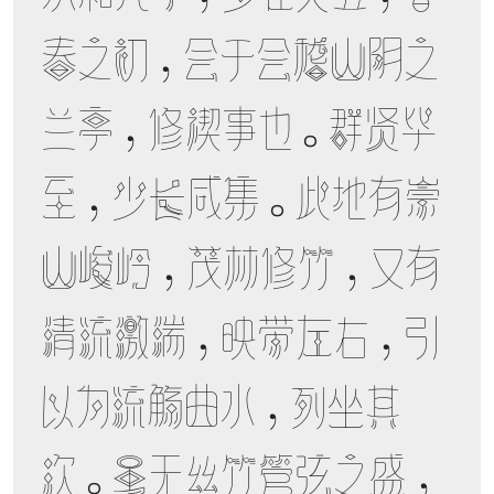
春之初，会于会稽山阴之
兰亭，修禊事也。群贤毕
至，少长咸集。此地有崇
山峻岭，茂林修竹，又有
清流激湍，映带左右，引
以为流觞曲水，列坐其
次。虽无丝竹管弦之盛，