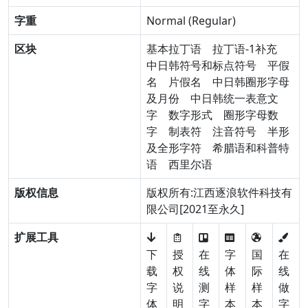
字重
Normal (Regular)
区块
基本拉丁语
拉丁语-1补充
中日韩符号和标点符号
平假
名
片假名
中日韩圈形字母
及月份
中日韩统一表意文
字
数字形式
圈形字母数
字
制表符
注音符号
半形
及全形字符
希腊语和科普特
语
西里尔语
版权信息
版权所有:江西逐浪软件科技有
限公司[2021至永久]
扩展工具
下
授
在
字
国
在
载
权
线
体
际
线
字
说
测
样
样
做
体
明
字
本
本
字