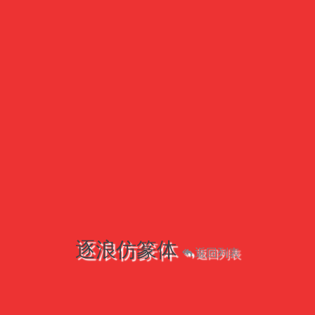
逐浪仿篆体
返回列表