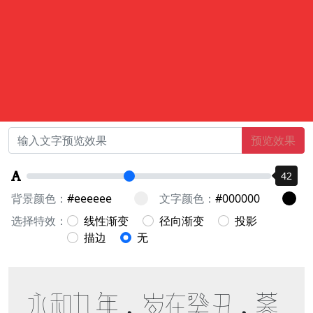
预览效果
42
背景颜色：
文字颜色：
选择特效：
线性渐变
径向渐变
投影
描边
无
永和九年，岁在癸丑，暮