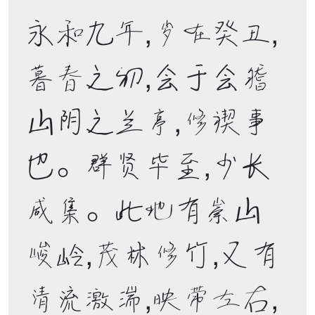
永和九年，岁在癸丑，
暮春之初，会于会稽
山阴之兰亭，修禊事
也。群贤毕至，少长
咸集。此地有崇山
峻岭，茂林修竹，又有
清流激湍，映带左右，