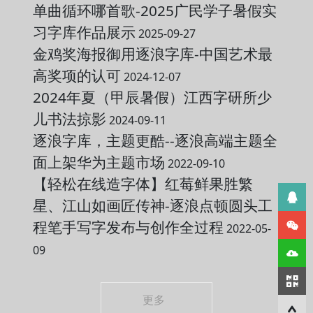
单曲循环哪首歌-2025广民学子暑假实
习字库作品展示
2025-09-27
金鸡奖海报御用逐浪字库-中国艺术最
高奖项的认可
2024-12-07
2024年夏（甲辰暑假）江西字研所少
儿书法掠影
2024-09-11
逐浪字库，主题更酷--逐浪高端主题全
面上架华为主题市场
2022-09-10
【轻松在线造字体】红莓鲜果胜繁
星、江山如画匠传神-逐浪点顿圆头工
程笔手写字发布与创作全过程
2022-05-
09
更多