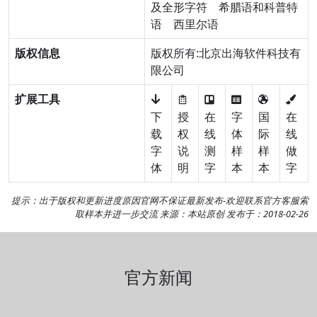
及全形字符
希腊语和科普特
语
西里尔语
版权信息
版权所有:北京出海软件科技有
限公司
扩展工具
下
授
在
字
国
在
载
权
线
体
际
线
字
说
测
样
样
做
体
明
字
本
本
字
提示：出于版权和更新进度原因官网不保证最新发布-欢迎
联系官方客服
索
取样本并进一步交流 来源：本站原创 发布于：2018-02-26
官方新闻