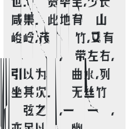
也。群贤毕至，少长
咸集。此地有崇山
峻岭，茂林修竹，又有
清流激湍，映带左右，
引以为流觞曲水，列
坐其次。虽无丝竹
管弦之盛，一觞一咏，
亦足以畅叙幽情。 
