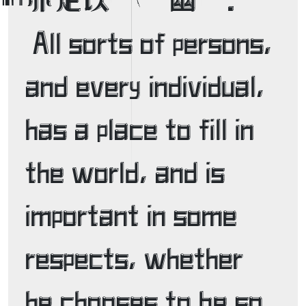
 All sorts of persons, 
and every individual, 
has a place to fill in 
the world, and is 
important in some 
respects, whether 
he chooses to be so 