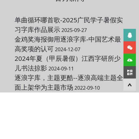
单曲循环哪首歌-2025广民学子暑假实
习字库作品展示
2025-09-27
金鸡奖海报御用逐浪字库-中国艺术最
高奖项的认可
2024-12-07
2024年夏（甲辰暑假）江西字研所少
儿书法掠影
2024-09-11
逐浪字库，主题更酷--逐浪高端主题全
面上架华为主题市场
2022-09-10
【轻松在线造字体】红莓鲜果胜繁
星、江山如画匠传神-逐浪点顿圆头工
程笔手写字发布与创作全过程
2022-05-
09