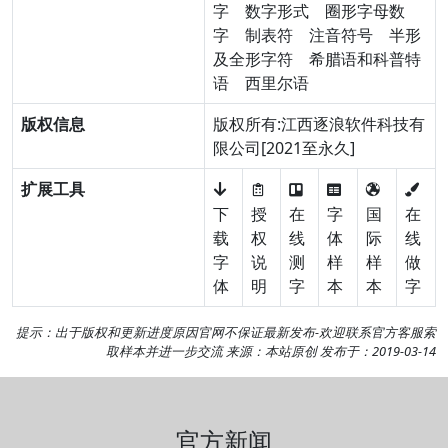
字
数字形式
圈形字母数
字
制表符
注音符号
半形
及全形字符
希腊语和科普特
语
西里尔语
版权信息
版权所有:江西逐浪软件科技有
限公司[2021至永久]
扩展工具
下
授
在
字
国
在
载
权
线
体
际
线
字
说
测
样
样
做
体
明
字
本
本
字
提示：出于版权和更新进度原因官网不保证最新发布-欢迎
联系官方客服
索
取样本并进一步交流 来源：本站原创 发布于：2019-03-14
官方新闻