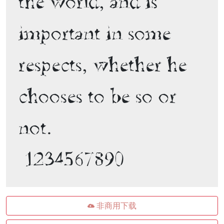
the world, and is 
important in some 
respects, whether he 
chooses to be so or 
not. 

 1234567890
非商用下载