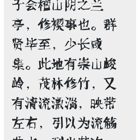
于会稽山阴之兰
亭，修禊事也。群
贤毕至，少长咸
集。此地有崇山峻
岭，茂林修竹，又
有清流激湍，映带
左右，引以为流觞