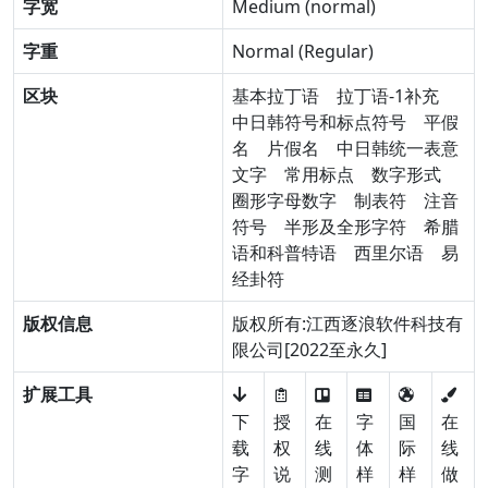
字宽
Medium (normal)
字重
Normal (Regular)
区块
基本拉丁语
拉丁语-1补充
中日韩符号和标点符号
平假
名
片假名
中日韩统一表意
文字
常用标点
数字形式
圈形字母数字
制表符
注音
符号
半形及全形字符
希腊
语和科普特语
西里尔语
易
经卦符
版权信息
版权所有:江西逐浪软件科技有
限公司[2022至永久]
扩展工具
下
授
在
字
国
在
载
权
线
体
际
线
字
说
测
样
样
做