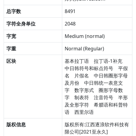
总字数
8491
字符全身单位
2048
字宽
Medium (normal)
字重
Normal (Regular)
区块
基本拉丁语
拉丁语-1补充
中日韩符号和标点符号
平假
名
片假名
中日韩圈形字母
及月份
中日韩统一表意文
字
数字形式
圈形字母数
字
制表符
注音符号
半形
及全形字符
希腊语和科普特
语
西里尔语
版权信息
版权所有:江西逐浪软件科技有
限公司[2021至永久]