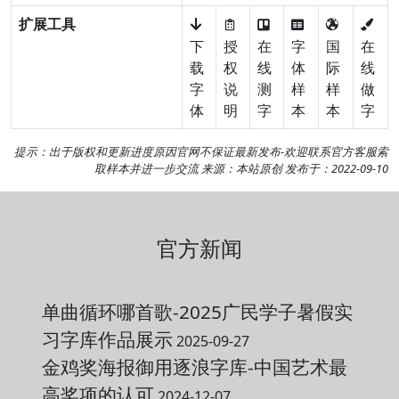
扩展工具
下
授
在
字
国
在
载
权
线
体
际
线
字
说
测
样
样
做
体
明
字
本
本
字
提示：出于版权和更新进度原因官网不保证最新发布-欢迎
联系官方客服
索
取样本并进一步交流 来源：本站原创 发布于：2022-09-10
官方新闻
单曲循环哪首歌-2025广民学子暑假实
习字库作品展示
2025-09-27
金鸡奖海报御用逐浪字库-中国艺术最
高奖项的认可
2024-12-07