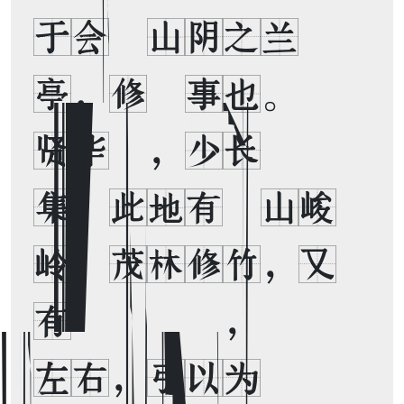
于会稽山阴之兰
亭，修禊事也。群
贤毕至，少长咸
集。此地有崇山峻
岭，茂林修竹，又
有清流激湍，映带
左右，引以为流觞