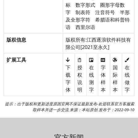
标
数字形式
圈形字母数
字
制表符
注音符号
半形
及全形字符
希腊语和科普特
语
西里尔语
版权信息
版权所有:江西逐浪软件科技有
限公司[2021至永久]
扩展工具
下
授
在
字
国
在
载
权
线
体
际
线
字
说
测
样
样
做
体
明
字
本
本
字
提示：出于版权和更新进度原因官网不保证最新发布-欢迎
联系官方客服
索
取样本并进一步交流 来源：本站原创 发布于：2022-09-10
官方新闻