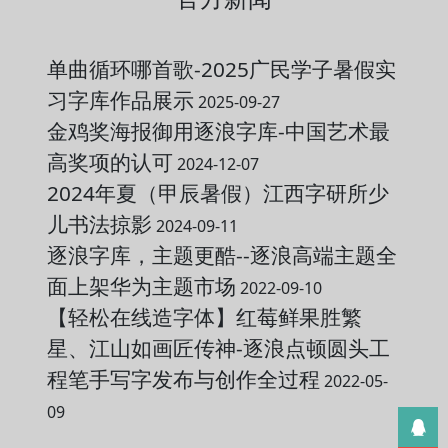
单曲循环哪首歌-2025广民学子暑假实
习字库作品展示
2025-09-27
金鸡奖海报御用逐浪字库-中国艺术最
高奖项的认可
2024-12-07
2024年夏（甲辰暑假）江西字研所少
儿书法掠影
2024-09-11
逐浪字库，主题更酷--逐浪高端主题全
面上架华为主题市场
2022-09-10
【轻松在线造字体】红莓鲜果胜繁
星、江山如画匠传神-逐浪点顿圆头工
程笔手写字发布与创作全过程
2022-05-
09