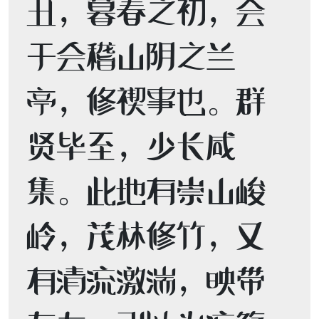
丑，暮春之初，会
于会稽山阴之兰
亭，修禊事也。群
贤毕至，少长咸
集。此地有崇山峻
岭，茂林修竹，又
有清流激湍，映带