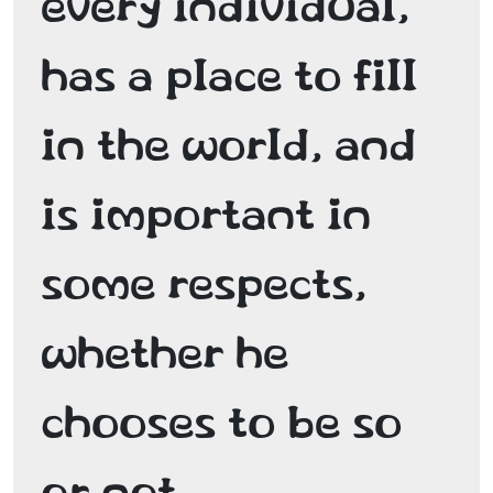
every individual, 
has a place to fill 
in the world, and 
is important in 
some respects, 
whether he 
chooses to be so 
or not. 
