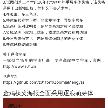
3.试图创造上个世纪30年代“左联”的手写字体风格，该风格
是用于出版物出版，简朴又不失艺术性。
4.多弧形、多三角形。
5.整体偏矮宽方正型，非常规字体，异型字居多
6.笔画粗细对比明显，角的笔画相对横竖线要粗
7.竖线笔画下端粗上端细，横线笔画左边粗右边细
8.外角整体偏方形，内角整体偏圆形的创意字体
9.整体风格硬朗纤细
关于逐浪字库
一家创立18年的字库厂商，专注高端中文字库，官网：
http://www.z01.cn
仓库地址
https://github.com/z01font/ZoomlaMengyas
金鸡获奖海报全面采用逐浪萌芽体