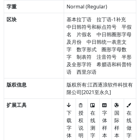
字重
Normal (Regular)
区块
基本拉丁语
拉丁语-1补充
中日韩符号和标点符号
平假
名
片假名
中日韩圈形字母
及月份
中日韩统一表意文
字
数字形式
圈形字母数
字
制表符
注音符号
半形
及全形字符
希腊语和科普特
语
西里尔语
版权信息
版权所有:江西逐浪软件科技有
限公司[2021至永久]
扩展工具
下
授
在
字
国
在
载
权
线
体
际
线
字
说
测
样
样
做
体
明
字
本
本
字