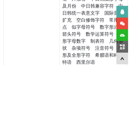
及月份
中日韩兼容字符
中
日韩统一表意文字
国际音标
扩充
空白修饰字符
常用标
点
似字母符号
数字形式
箭头符号
数学运算符号
圈
形字母数字
制表符
几何形
状
杂项符号
注音符号
半
形及全形字符
希腊语和科普
特语
西里尔语
版权信息
版权所有:江西逐浪软件科技有
限公司[2021至永久]
扩展工具
下
授
在
字
国
在
载
权
线
体
际
线
字
说
测
样
样
做
体
明
字
本
本
字