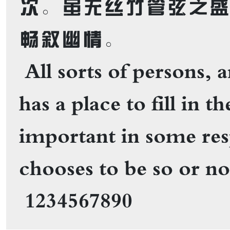
次。虽无丝竹管弦之
畅叙幽情。 

 All sorts of persons, and every individual, 
has a place to fill in t
important in some res
chooses to be so or not
 1234567890