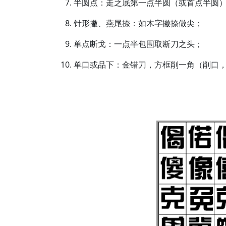
半圆点：走之底第一点半圆（或首点半圆
针形撇、燕尾捺：如木字撇捺做尖；
单点断戈：一点半包围取断刀之头；
单口或品下：金错刀，方框削一角（削口