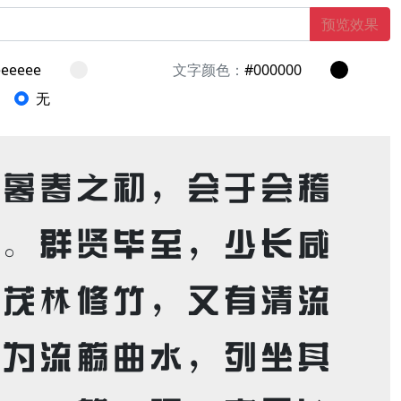
预览效果
文字颜色：
无
，暮春之初，会于会稽
也。群贤毕至，少长咸
，茂林修竹，又有清流
以为流觞曲水，列坐其