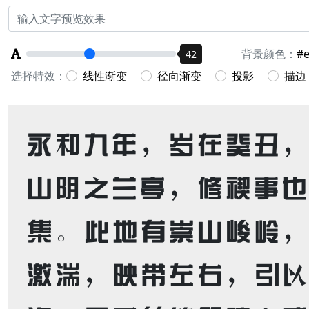
背景颜色：
42
选择特效：
线性渐变
径向渐变
投影
描边
永和九年，岁在癸丑
山阴之兰亭，修禊事
集。此地有崇山峻岭
激湍，映带左右，引