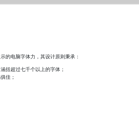
显示的电脑字体力，其设计原则秉承：
，涵括超过七千个以上的字体；
感俱佳；
；