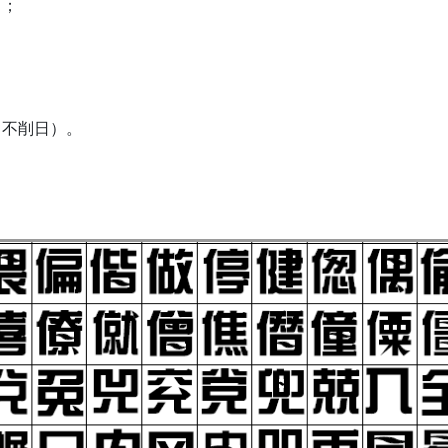
）；
，不削日）。