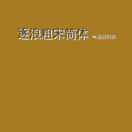
逐浪粗宋简体
返回列表